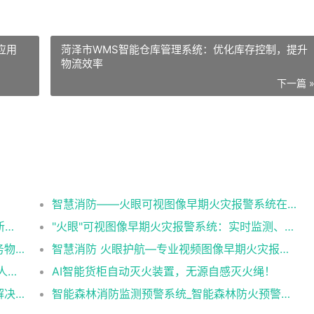
应用
菏泽市WMS智能仓库管理系统：优化库存控制，提升
物流效率
下一篇 
智慧消防——火眼可视图像早期火灾报警系统在各行业中的应用
智慧消防 “火眼”系统—早期探测火灾预警的新利器
"火眼"可视图像早期火灾报警系统：实时监测、智能预警，为您的安全保驾护航！
医院总务物资管理系统解决方案，一站式总务物资管理神器！
智慧消防 火眼护航—专业视频图像早期火灾报警系统
四川安岳一厂房发生火灾 消防通报：未发现人员伤亡（火眼可视图像早期火灾报警系统）
AI智能货柜自动灭火装置，无源自感灭火绳！
造纸业和纸厂的消防安全隐患有哪些，如何解决（火眼可视图像早期火灾报警系统解决造纸业和纸厂的消防隐患）
智能森林消防监测预警系统_智能森林防火预警系统_智能森林消防防火解决方案