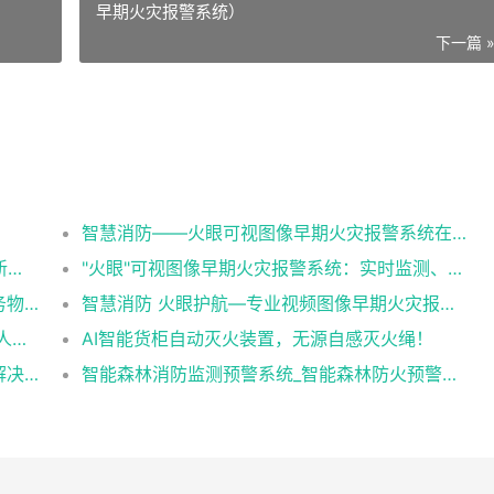
早期火灾报警系统）
下一篇 
智慧消防——火眼可视图像早期火灾报警系统在各行业中的应用
智慧消防 “火眼”系统—早期探测火灾预警的新利器
"火眼"可视图像早期火灾报警系统：实时监测、智能预警，为您的安全保驾护航！
医院总务物资管理系统解决方案，一站式总务物资管理神器！
智慧消防 火眼护航—专业视频图像早期火灾报警系统
四川安岳一厂房发生火灾 消防通报：未发现人员伤亡（火眼可视图像早期火灾报警系统）
AI智能货柜自动灭火装置，无源自感灭火绳！
造纸业和纸厂的消防安全隐患有哪些，如何解决（火眼可视图像早期火灾报警系统解决造纸业和纸厂的消防隐患）
智能森林消防监测预警系统_智能森林防火预警系统_智能森林消防防火解决方案