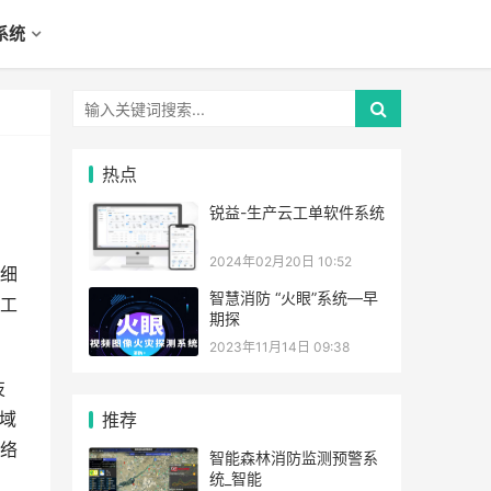
系统
热点
锐益-生产云工单软件系统
2024年02月20日 10:52
细
智慧消防 “火眼”系统—早
工
期探
2023年11月14日 09:38
技
域
推荐
络
智能森林消防监测预警系
统_智能