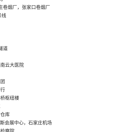
庄卷烟厂，张家口卷烟厂
号线
隧道
南云大医院
集团
银行
桥枢纽楼
城
仓库
斯会展中心，石家庄机场
检察院