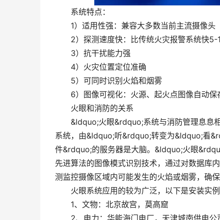
系统特点：
1）适用性强：兼容大多数当前主流摄像头
2）探测速度快：比传统火灾报警系统快5-1
3）抗干扰能力强
4）火灾位置定位准确
5）可同时识别火焰和烟雾
6）图像可视化：火源、起火点图像自动保
火眼和消防的关系
&ldquo;火眼&rdquo;系统与消防管理
系统，由&ldquo;听&rdquo;转变为&ldquo
件&rdquo;的服务器是大脑。&ldquo;火眼
先进算法的图像模式识别技术，通过对数据库内
测监控摄像区域内可能发生的火焰或烟雾，确保
火眼系统应用的较为广泛，以下是安装实例
1、文物：北京故宫，莫高窟
2、电力：华能海门电厂，天津城南供电公