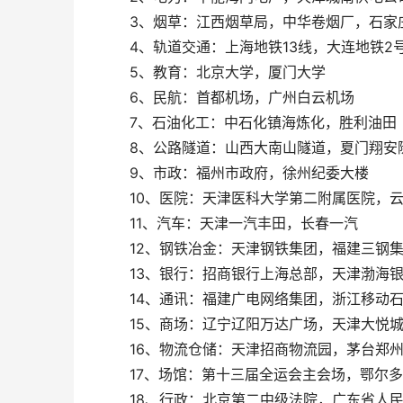
3、烟草：江西烟草局，中华卷烟厂，石家
4、轨道交通：上海地铁13线，大连地铁2
5、教育：北京大学，厦门大学
6、民航：首都机场，广州白云机场
7、石油化工：中石化镇海炼化，胜利油田
8、公路隧道：山西大南山隧道，夏门翔安
9、市政：福州市政府，徐州纪委大楼
10、医院：天津医科大学第二附属医院，云
11、汽车：天津一汽丰田，长春一汽
12、钢铁冶金：天津钢铁集团，福建三钢
13、银行：招商银行上海总部，天津渤海
14、通讯：福建广电网络集团，浙江移动石
15、商场：辽宁辽阳万达广场，天津大悦
16、物流仓储：天津招商物流园，茅台郑州
17、场馆：第十三届全运会主会场，鄂尔多
18、行政：北京第二中级法院，广东省人民