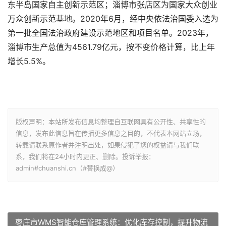
东半岛国家自主创新示范区；淄博市张店区为国家大众创业
万众创新示范基地。2020年6月，经中央依法治国委入选为
第一批全国法治政府建设示范地区和项目名单。2023年，
淄博市生产总值为4561.79亿元，按不变价格计算，比上年
增长5.5%。
版权声明：本站所发布信息均整理自互联网具有公开性、共享性的
信息，发布此信息旨在传播更多信息之目的，不代表本网站立场，
转载请联系原作者并注明出处，如果侵犯了您的权益请与我们联
系，我们将在24小时内更正、删除。投诉举报：
admin#chuanshi.cn（#替换成@）
枣庄市WMS智能仓库管理系统：优化库存控制，提升物流