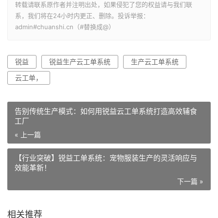
转载请联系原作者并注明出处，如果侵犯了您的权益请与我们联
系，我们将在24小时内更正、删除。投诉举报：
admin#chuanshi.cn（#替换成@）
锐益
锐益生产云工单系统
生产云工单系统
云工单，
告别传统生产模式：如何用锐益云工单系统打造高效辅食
工厂
« 上一篇
【行业突破】锐益工单系统：宠物服装生产的灵活响应与
效能革新！
下一篇 »
相关推荐