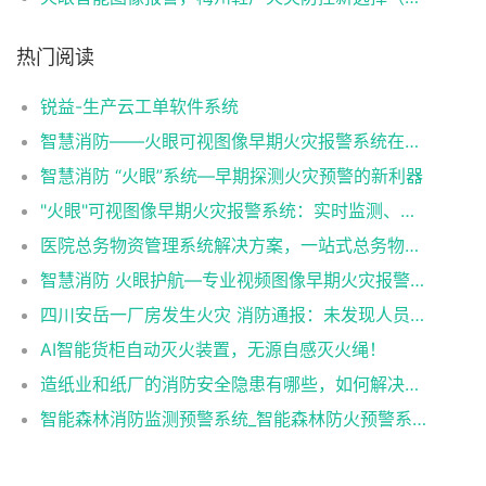
热门阅读
锐益-生产云工单软件系统
智慧消防——火眼可视图像早期火灾报警系统在各行业中的应用
智慧消防 “火眼”系统—早期探测火灾预警的新利器
"火眼"可视图像早期火灾报警系统：实时监测、智能预警，为您的安全保驾护航！
医院总务物资管理系统解决方案，一站式总务物资管理神器！
智慧消防 火眼护航—专业视频图像早期火灾报警系统
四川安岳一厂房发生火灾 消防通报：未发现人员伤亡（火眼可视图像早期火灾报警系统）
AI智能货柜自动灭火装置，无源自感灭火绳！
造纸业和纸厂的消防安全隐患有哪些，如何解决（火眼可视图像早期火灾报警系统解决造纸业和纸厂的消防隐患）
智能森林消防监测预警系统_智能森林防火预警系统_智能森林消防防火解决方案