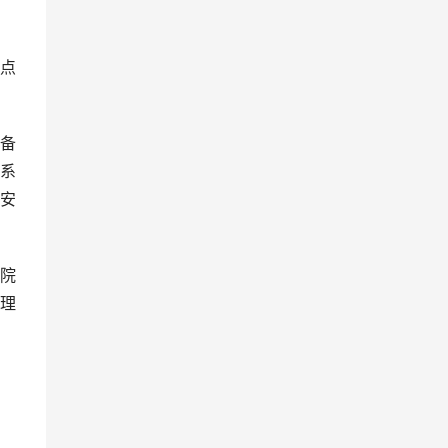
点
备
系
安
院
理