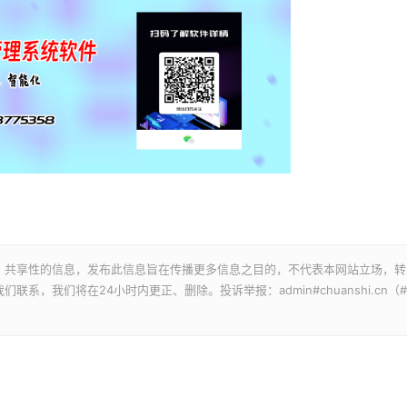
、共享性的信息，发布此信息旨在传播更多信息之目的，不代表本网站立场，转
，我们将在24小时内更正、删除。投诉举报：admin#chuanshi.cn（#