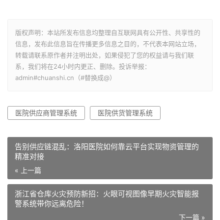
版权声明：本站所发布信息均整理自互联网具有公开性、共享性的
信息，发布此信息旨在传播更多信息之目的，不代表本网站立场，
转载请联系原作者并注明出处，如果侵犯了您的权益请与我们联
系，我们将在24小时内更正、删除。投诉举报：
admin#chuanshi.cn（#替换成@）
医院供应商管理系统
医院供货管理系统
告别供应链混乱：洛阳医院如何靠云平台实现物资管理的
精准对接
« 上一篇
浙江省仓库火灾预防新招：火眼可视图像早期火灾智能报
警系统带你远离危险！
下一篇 »