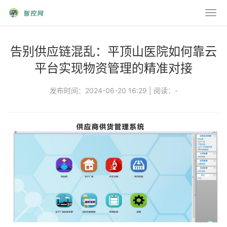
告别供应链混乱：平顶山医院如何靠云
平台实现物资管理的精准对接
发布时间：2024-06-20 16:29
|
阅读：
-