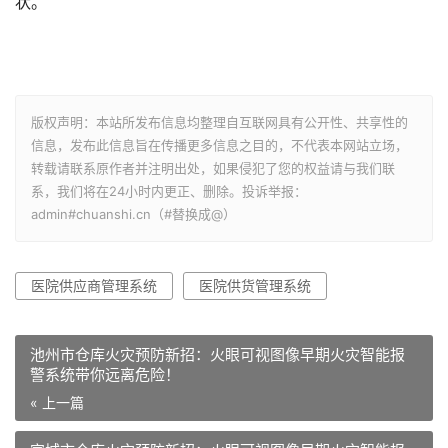
状。
版权声明：本站所发布信息均整理自互联网具有公开性、共享性的
信息，发布此信息旨在传播更多信息之目的，不代表本网站立场，
转载请联系原作者并注明出处，如果侵犯了您的权益请与我们联
系，我们将在24小时内更正、删除。投诉举报：
admin#chuanshi.cn（#替换成@）
医院供应商管理系统
医院供货管理系统
池州市仓库火灾预防新招：火眼可视图像早期火灾智能报
警系统带你远离危险！
« 上一篇