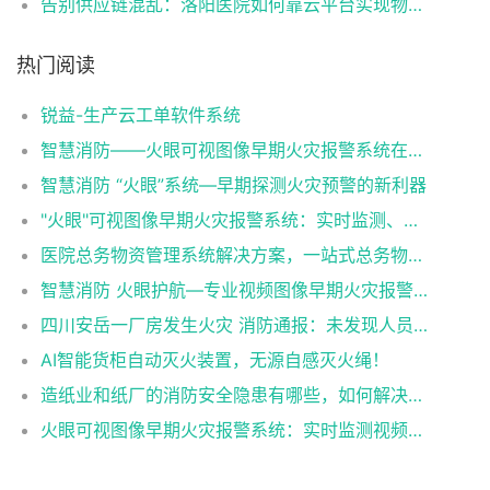
告别供应链混乱：洛阳医院如何靠云平台实现物资管理的精准对接
热门阅读
锐益-生产云工单软件系统
智慧消防——火眼可视图像早期火灾报警系统在各行业中的应用
智慧消防 “火眼”系统—早期探测火灾预警的新利器
"火眼"可视图像早期火灾报警系统：实时监测、智能预警，为您的安全保驾护航！
医院总务物资管理系统解决方案，一站式总务物资管理神器！
智慧消防 火眼护航—专业视频图像早期火灾报警系统
四川安岳一厂房发生火灾 消防通报：未发现人员伤亡（火眼可视图像早期火灾报警系统）
AI智能货柜自动灭火装置，无源自感灭火绳！
造纸业和纸厂的消防安全隐患有哪些，如何解决（火眼可视图像早期火灾报警系统解决造纸业和纸厂的消防隐患）
火眼可视图像早期火灾报警系统：实时监测视频图像，快速准确识别火灾！