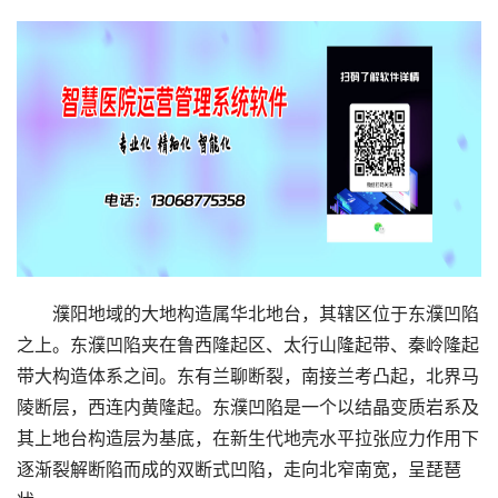
濮阳地域的大地构造属华北地台，其辖区位于东濮凹陷
之上。东濮凹陷夹在鲁西隆起区、太行山隆起带、秦岭隆起
带大构造体系之间。东有兰聊断裂，南接兰考凸起，北界马
陵断层，西连内黄隆起。东濮凹陷是一个以结晶变质岩系及
其上地台构造层为基底，在新生代地壳水平拉张应力作用下
逐渐裂解断陷而成的双断式凹陷，走向北窄南宽，呈琵琶