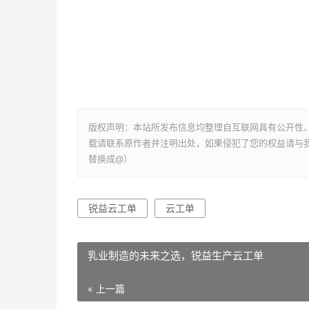
版权声明：本站所发布信息均整理自互联网具有公开性
载请联系原作者并注明出处，如果侵犯了您的权益请与我们联系
替换成@）
锐益云工单
云工单
乳业制造的未来之选，锐益生产云工单
« 上一篇