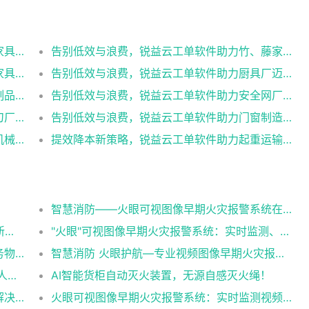
告别低效与浪费，锐益云工单软件助力金属家具制造厂迈向行业先锋
告别低效与浪费，锐益云工单软件助力竹、藤家具制造厂迈向行业先锋
告别低效与浪费，锐益云工单软件助力木质家具制造厂迈向行业先锋
告别低效与浪费，锐益云工单软件助力厨具厂迈向行业先锋
告别低效与浪费，锐益云工单软件助力搪瓷制品厂迈向行业先锋
告别低效与浪费，锐益云工单软件助力安全网厂迈向行业先锋
告别低效与浪费，锐益云工单软件助力螺丝刀厂迈向行业先锋
告别低效与浪费，锐益云工单软件助力门窗制造厂迈向行业先锋
提效降本新策略，锐益云工单软件助力农业机械厂领跑行业
提效降本新策略，锐益云工单软件助力起重运输机械厂领跑行业
智慧消防——火眼可视图像早期火灾报警系统在各行业中的应用
智慧消防 “火眼”系统—早期探测火灾预警的新利器
"火眼"可视图像早期火灾报警系统：实时监测、智能预警，为您的安全保驾护航！
医院总务物资管理系统解决方案，一站式总务物资管理神器！
智慧消防 火眼护航—专业视频图像早期火灾报警系统
四川安岳一厂房发生火灾 消防通报：未发现人员伤亡（火眼可视图像早期火灾报警系统）
AI智能货柜自动灭火装置，无源自感灭火绳！
造纸业和纸厂的消防安全隐患有哪些，如何解决（火眼可视图像早期火灾报警系统解决造纸业和纸厂的消防隐患）
火眼可视图像早期火灾报警系统：实时监测视频图像，快速准确识别火灾！