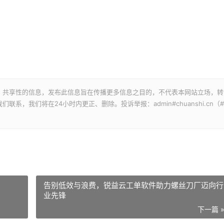
、共享性的信息，发布此信息旨在传播更多信息之目的，不代表本网站立场，转
，我们将在24小时内更正、删除。投诉举报：admin#chuanshi.cn（#
告别低效与浪费，锐益云工单软件助力螺丝刀厂迈向行
业先锋
下一篇 