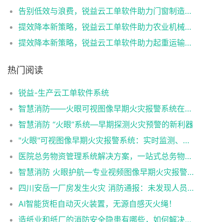
告别低效与浪费，锐益云工单软件助力门窗制造厂迈向行业先锋
提效降本新策略，锐益云工单软件助力农业机械厂领跑行业
提效降本新策略，锐益云工单软件助力起重运输机械厂领跑行业
热门阅读
锐益-生产云工单软件系统
智慧消防——火眼可视图像早期火灾报警系统在各行业中的应用
智慧消防 “火眼”系统—早期探测火灾预警的新利器
"火眼"可视图像早期火灾报警系统：实时监测、智能预警，为您的安全保驾护航！
医院总务物资管理系统解决方案，一站式总务物资管理神器！
智慧消防 火眼护航—专业视频图像早期火灾报警系统
四川安岳一厂房发生火灾 消防通报：未发现人员伤亡（火眼可视图像早期火灾报警系统）
AI智能货柜自动灭火装置，无源自感灭火绳！
造纸业和纸厂的消防安全隐患有哪些，如何解决（火眼可视图像早期火灾报警系统解决造纸业和纸厂的消防隐患）