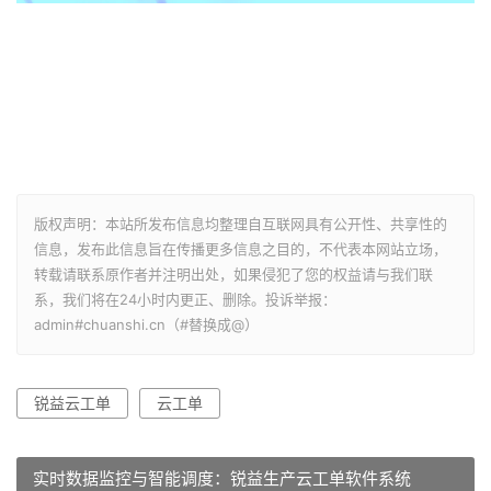
版权声明：本站所发布信息均整理自互联网具有公开性、共享性的
信息，发布此信息旨在传播更多信息之目的，不代表本网站立场，
转载请联系原作者并注明出处，如果侵犯了您的权益请与我们联
系，我们将在24小时内更正、删除。投诉举报：
admin#chuanshi.cn（#替换成@）
锐益云工单
云工单
实时数据监控与智能调度：锐益生产云工单软件系统