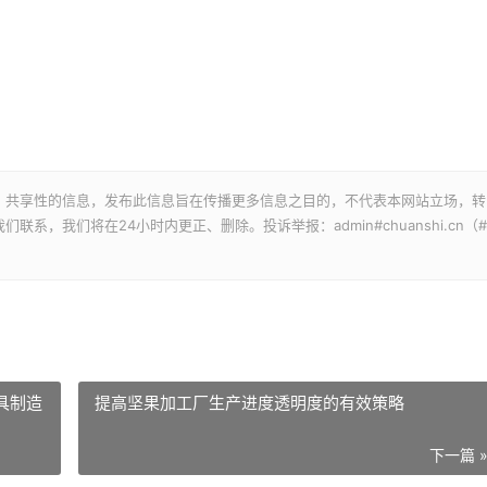
、共享性的信息，发布此信息旨在传播更多信息之目的，不代表本网站立场，转
，我们将在24小时内更正、删除。投诉举报：admin#chuanshi.cn（#
具制造
提高坚果加工厂生产进度透明度的有效策略
下一篇 