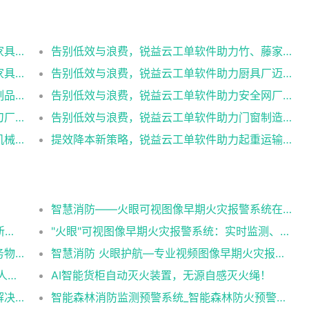
告别低效与浪费，锐益云工单软件助力金属家具制造厂迈向行业先锋
告别低效与浪费，锐益云工单软件助力竹、藤家具制造厂迈向行业先锋
告别低效与浪费，锐益云工单软件助力木质家具制造厂迈向行业先锋
告别低效与浪费，锐益云工单软件助力厨具厂迈向行业先锋
告别低效与浪费，锐益云工单软件助力搪瓷制品厂迈向行业先锋
告别低效与浪费，锐益云工单软件助力安全网厂迈向行业先锋
告别低效与浪费，锐益云工单软件助力螺丝刀厂迈向行业先锋
告别低效与浪费，锐益云工单软件助力门窗制造厂迈向行业先锋
提效降本新策略，锐益云工单软件助力农业机械厂领跑行业
提效降本新策略，锐益云工单软件助力起重运输机械厂领跑行业
智慧消防——火眼可视图像早期火灾报警系统在各行业中的应用
智慧消防 “火眼”系统—早期探测火灾预警的新利器
"火眼"可视图像早期火灾报警系统：实时监测、智能预警，为您的安全保驾护航！
医院总务物资管理系统解决方案，一站式总务物资管理神器！
智慧消防 火眼护航—专业视频图像早期火灾报警系统
四川安岳一厂房发生火灾 消防通报：未发现人员伤亡（火眼可视图像早期火灾报警系统）
AI智能货柜自动灭火装置，无源自感灭火绳！
造纸业和纸厂的消防安全隐患有哪些，如何解决（火眼可视图像早期火灾报警系统解决造纸业和纸厂的消防隐患）
智能森林消防监测预警系统_智能森林防火预警系统_智能森林消防防火解决方案