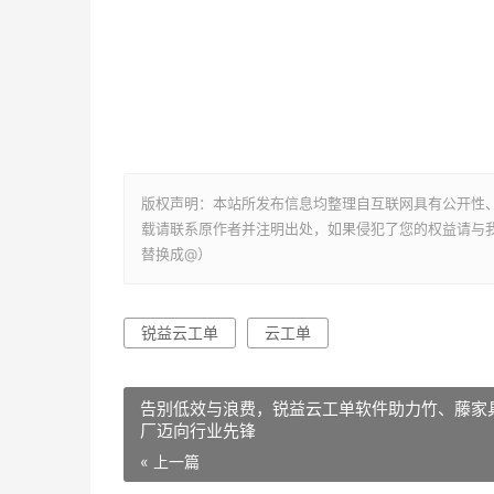
版权声明：本站所发布信息均整理自互联网具有公开性
载请联系原作者并注明出处，如果侵犯了您的权益请与我们联系
替换成@）
锐益云工单
云工单
告别低效与浪费，锐益云工单软件助力竹、藤家
厂迈向行业先锋
« 上一篇